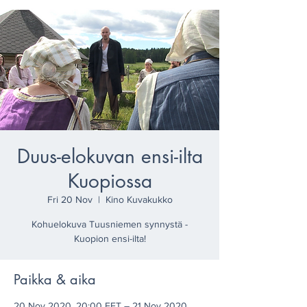
Duus-elokuvan ensi-ilta
Kuopiossa
Fri 20 Nov
  |  
Kino Kuvakukko
Kohuelokuva Tuusniemen synnystä -
Kuopion ensi-ilta!
Paikka & aika
20 Nov 2020, 20:00 EET – 21 Nov 2020,