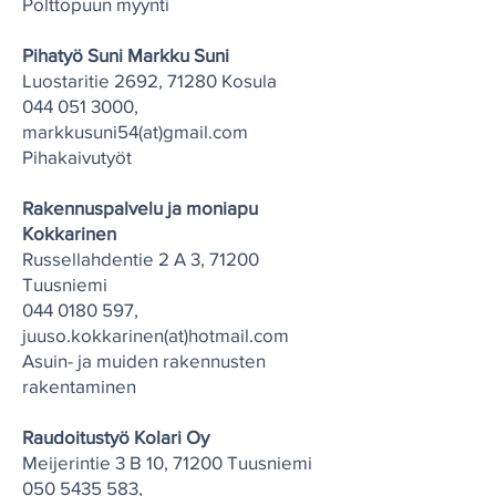
Polttopuun myynti
Pihatyö Suni Markku Suni
Luostaritie 2692, 71280 Kosula
044 051 3000
,
markkusuni54(at)gmail.com
Pihakaivutyöt
Rakennuspalvelu ja moniapu
Kokkarinen
Russellahdentie 2 A 3, 71200
Tuusniemi
044 0180 597
,
juuso.kokkarinen(at)hotmail.com
Asuin- ja muiden rakennusten
rakentaminen
Raudoitustyö Kolari Oy
Meijerintie 3 B 10, 71200 Tuusniemi
050 5435 583
,