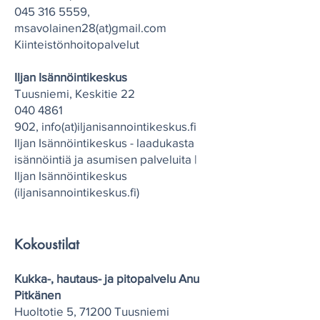
045 316 5559
,
msavolainen28(at)gmail.com
Kiinteistönhoitopalvelut
Iljan Isännöintikeskus
Tuusniemi, Keskitie 22
040 4861
902
,
i
nfo(at)
iljanisannointikeskus.fi
Iljan Isännöintikeskus - laadukasta
isännöintiä ja asumisen palveluita |
Iljan Isännöintikeskus
(iljanisannointikeskus.fi)
Kokoustilat
Kukka-, hautaus- ja pitopalvelu Anu
Pitkänen
Huoltotie 5, 71200 Tuusniemi