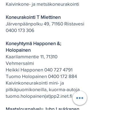
Kaivinkone- ja metsäkoneurakointi
Koneurakointi T Miettinen
Järvenpäänpolku 49, 71160 Riistavesi
0400 173 306
Koneyhtymä Happonen &;
Holopainen
Kaarilammentie 11, 71310
Vehmersalmi
Heikki Happonen
040 727 4791
Tuomo Holopainen
0400 172 884
Kaivinkoneurakointi mini- ja
pitkäpuomikoneilla, kuorma-autoja
tuomo.holopainen(at)pp2.inet.fi
Maatalouspalvelu Juho Laukkanen
Halkolahdentie 195, 71280 Kosula
050 3497 079
,