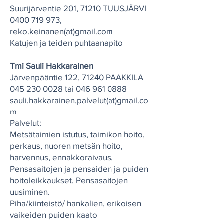
Suurijärventie 201, 71210 TUUSJÄRVI
0400 719 973
,
reko.keinanen(at)gmail.com
Katujen ja teiden puhtaanapito
Tmi Sauli Hakkarainen
Järvenpääntie 122, 71240 PAAKKILA
045 230 0028
tai
046 961 0888
sauli.hakkarainen.palvelut(at)gmail.co
m
Palvelut:
Metsätaimien istutus, taimikon hoito,
perkaus, nuoren metsän hoito,
harvennus, ennakkoraivaus.
Pensasaitojen ja pensaiden ja puiden
hoitoleikkaukset. Pensasaitojen
uusiminen.
Piha/kiinteistö/ hankalien, erikoisen
vaikeiden puiden kaato