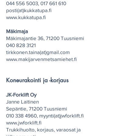
044 556 5003
,
017 661 610
posti(at)kukkatupa.fi
www.kukkatupa.fi
Mäkimaja
Mäkimajantie 36, 71200 Tuusniemi
040 828 3121
tirkkonen.taina(at)gmail.com
www.makijarvenmetsamiehet.fi
Koneurakointi ja -korjaus
JK-Forklift Oy
Janne Laitinen
Sepäntie, 71200 Tuusniemi
010 338 4960
, myynti(at)jwforklift.fi
www.jwforklift.fi
Trukkihuolto, korjaus, varaosat ja