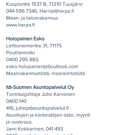
Kuopiontie 1537 B, 71210 Tuusjärvi
044 596 7346
, Harri(at)harpa.fi
Maan- ja talonrakennus
www.harpa.fi
Holopainen Esko
Lehtoniementie 31, 71175
Poutilanmäki
0400 295 883
,
esko.holopainen(at)outlook.com
Maanrakennustöitä, maansiirtotöitä
Itä-Suomen Asuntopalvelut Oy
Toimitusjohtaja Juho Karvonen
0400 140
416
,
j
uho(at)asuntopalvelut.fi
Asuntojen ja kiinteistöjen osto, myynti
ja vuokraus.
Jami Kokkarinen,
041 493