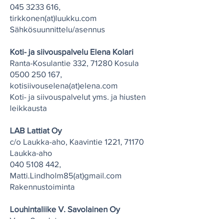
045 3233 616
,
tirkkonen(at)luukku.com
Sähkösuunnittelu/asennus
Koti- ja siivouspalvelu Elena Kolari
Ranta-Kosulantie 332, 71280 Kosula
0500 250 167
,
kotisiivouselena(at)elena.com
Koti- ja siivouspalvelut yms. ja hiusten
leikkausta
LAB Lattiat Oy
c/o Laukka-aho, Kaavintie 1221, 71170
Laukka-aho
040 5108 442
,
Matti.Lindholm85(at)gmail.com
Rakennustoiminta
Louhintaliike V. Savolainen Oy