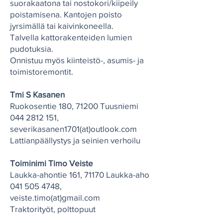
suorakaatona tai nostokori/kiipeily
poistamisena. Kantojen poisto
jyrsimällä tai kaivinkoneella.
Talvella kattorakenteiden lumien
pudotuksia.
Onnistuu myös kiinteistö-, asumis- ja
toimistoremontit.
Tmi S Kasanen
Ruokosentie 180, 71200 Tuusniemi
044 2812 151
,
severikasanen1701(at)outlook.com
Lattianpäällystys ja seinien verhoilu
Toiminimi Timo Veiste
Laukka-ahontie 161, 71170 Laukka-aho
041 505 4748
,
veiste.timo(at)gmail.com
Traktorityöt, polttopuut