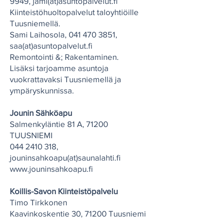
9949
,
j
ami(at)asuntopalvelut.fi
Kiinteistöhuoltopalvelut taloyhtiöille
Tuusniemellä.
Sami Laihosola,
041 470 3851
,
saa(at)asuntopalvelut.fi
Remontointi &; Rakentaminen.
Lisäksi tarjoamme asuntoja
vuokrattavaksi Tuusniemellä ja
ympäryskunnissa.
Jounin Sähköapu
Salmenkyläntie 81 A, 71200
TUUSNIEMI
044 2410 318
,
jouninsahkoapu(at)saunalahti.fi
www.jouninsahkoapu.fi
Koillis-Savon Kiinteistöpalvelu
Timo Tirkkonen
Kaavinkoskentie 30, 71200 Tuusniemi