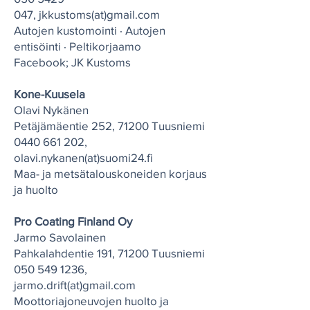
047
,
j
kkustoms(at)gmail.com
Autojen kustomointi · Autojen
entisöinti · Peltikorjaamo
Facebook; JK Kustoms
Kone-Kuusela
Olavi Nykänen
Petäjämäentie 252, 71200 Tuusniemi
0440 661 202
,
olavi.nykanen(at)suomi24.fi
Maa- ja metsätalouskoneiden korjaus
ja huolto
Pro Coating Finland Oy
Jarmo Savolainen
Pahkalahdentie 191, 71200 Tuusniemi
050 549 1236
,
jarmo.drift(at)gmail.com
Moottoriajoneuvojen huolto ja