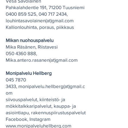
Vesa Savolainen
Pahkalahdentie 191, 71200 Tuusniemi
0400 859 525
,
040 717 2434
,
louhintasavolainen(at)gmail.com
Kallionlouhinta, poraus, piikkaus
Mikan nuohouspalvelu
Mika Räsänen, Riistavesi
050 4360 888
,
Mika.antero.rasanen(at)gmail.com
Monipalvelu Hellberg
045 7870
3433
,
monipalvelu.hellberg(at)gmail.c
om
siivouspalvelut, kiinteistö- ja
mökkitalkkaripalvelut, kauppa- ja
asiointiapu, rakennuspiirustuspalvelut
Facebook, Instagram
www.monipalveluhellberg.com