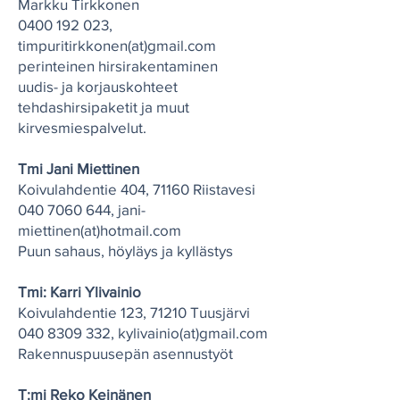
Markku Tirkkonen
0400 192 023
,
timpuritirkkonen(at)gmail.com
perinteinen hirsirakentaminen
uudis- ja korjauskohteet
tehdashirsipaketit ja muut
kirvesmiespalvelut.
Tmi Jani Miettinen
Koivulahdentie 404, 71160 Riistavesi
040 7060 644
, jani-
miettinen(at)hotmail.com
Puun sahaus, höyläys ja kyllästys
Tmi: Karri Ylivainio
Koivulahdentie 123, 71210 Tuusjärvi
040 8309 332
, kylivainio(at)gmail.com
Rakennuspuusepän asennustyöt
T:mi Reko Keinänen