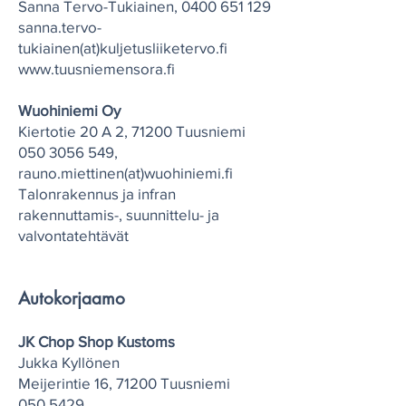
Sanna Tervo-Tukiainen,
0400 651 129
sanna.tervo-
tukiainen(at)kuljetusliiketervo.fi
www.tuusniemensora.fi
Wuohiniemi Oy
Kiertotie 20 A 2, 71200 Tuusniemi
050 3056 549
,
rauno.miettinen(at)wuohiniemi.fi
Talonrakennus ja infran
rakennuttamis-, suunnittelu- ja
valvontatehtävät
Autokorjaamo
JK Chop Shop Kustoms
Jukka Kyllönen
Meijerintie 16, 71200 Tuusniemi
050 5429