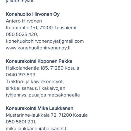
jälleenmyynti
Konehuolto Hirvonen Oy
Antero Hirvonen
Kuopiontie 151, 71200 Tuusniemi
050 5023 420
,
konehuoltohirvonenoy(at)gmail.com
www.konehuoltohirvonenoy.fi
Koneurakointi Koponen Pekka
Halkolahdentie 185, 71280 Kosula
0440 193 899
Traktori- ja kaivinkonetyöt,
sirkkelisahaus, likakaivojen
tyhjennys, puuajoa metsäkoneella
Koneurakointi Mika Laukkanen
Mustarinne-laukkala 72, 71280 Kosula
050 5601 291
,
mika.laukkanen(at)elisanet.fi