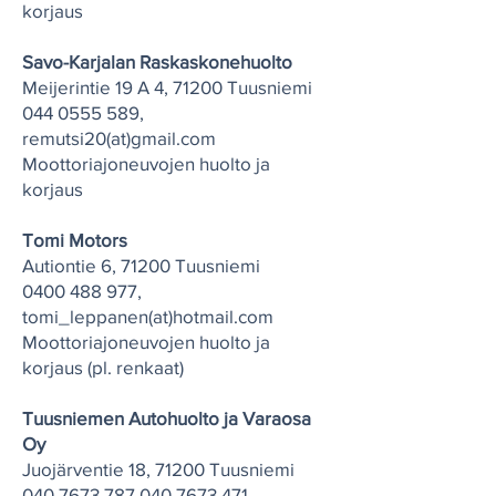
korjaus
Savo-Karjalan Raskaskonehuolto
Meijerintie 19 A 4, 71200 Tuusniemi
044 0555 589
,
remutsi20(at)gmail.com
Moottoriajoneuvojen huolto ja
korjaus
Tomi Motors
Autiontie 6, 71200 Tuusniemi
0400 488 977
,
tomi_leppanen(at)hotmail.com
Moottoriajoneuvojen huolto ja
korjaus (pl. renkaat)
Tuusniemen Autohuolto ja Varaosa
Oy
Juojärventie 18, 71200 Tuusniemi
040 7673 787
,
040 7673 471
,