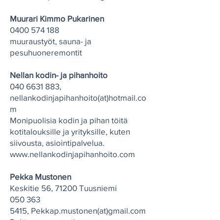
Muurari Kimmo Pukarinen
0400 574 188
muuraustyöt, sauna- ja
pesuhuoneremontit
Nellan kodin- ja pihanhoito
040 6631 883
,
nellankodinjapihanhoito(at)hotmail.co
m
Monipuolisia kodin ja pihan töitä
kotitalouksille ja yrityksille, kuten
siivousta, asiointipalvelua.
www.nellankodinjapihanhoito.com
Pekka Mustonen
Keskitie 56, 71200 Tuusniemi
050 363
5415
,
Pekkap.mustonen(at)gmail.com