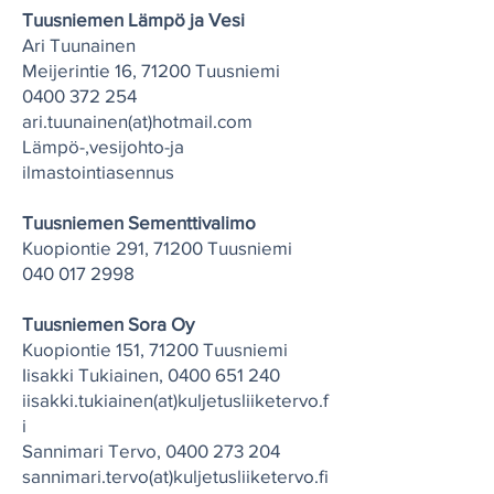
Tuusniemen Lämpö ja Vesi
Ari Tuunainen
Meijerintie 16, 71200 Tuusniemi
0400 372 254
ari.tuunainen(at)hotmail.com
Lämpö-,vesijohto-ja
ilmastointiasennus
Tuusniemen Sementtivalimo
Kuopiontie 291, 71200 Tuusniemi
040 017 2998
Tuusniemen Sora Oy
Kuopiontie 151, 71200 Tuusniemi
Iisakki Tukiainen,
0400 651 240
iisakki.tukiainen(at)kuljetusliiketervo.f
i
Sannimari Tervo,
0400 273 204
sannimari.tervo(at)kuljetusliiketervo.fi