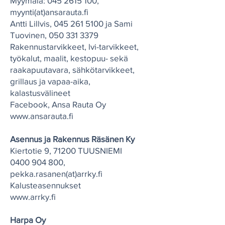
Myymälä:
045 2615 100
,
myynti(at)ansarauta.fi
Antti Lillvis,
045 261 5100
ja Sami
Tuovinen,
050 331 3379
Rakennustarvikkeet, lvi-tarvikkeet,
työkalut, maalit, kestopuu- sekä
raakapuutavara, sähkötarvikkeet,
grillaus ja vapaa-aika,
kalastusvälineet
Facebook, Ansa Rauta Oy
www.ansarauta.fi
Asennus ja Rakennus Räsänen Ky
Kiertotie 9, 71200 TUUSNIEMI
0400 904 800
,
pekka.rasanen(at)arrky.fi
Kalusteasennukset
www.arrky.fi
Harpa Oy