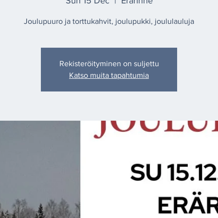
Sun 15 Dec
  |  
Erärinne
Joulupuuro ja torttukahvit, joulupukki, joululauluja
Rekisteröityminen on suljettu
Katso muita tapahtumia