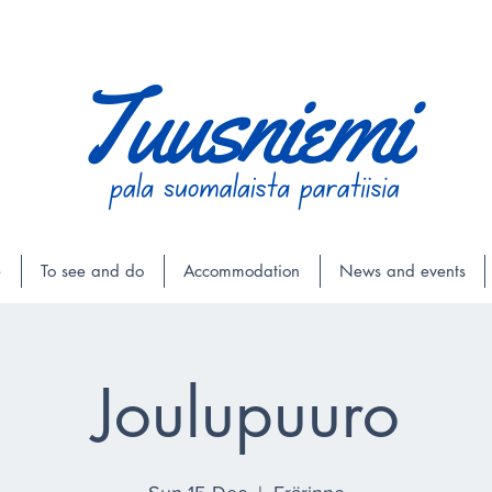
e
To see and do
Accommodation
News and events
Joulupuuro