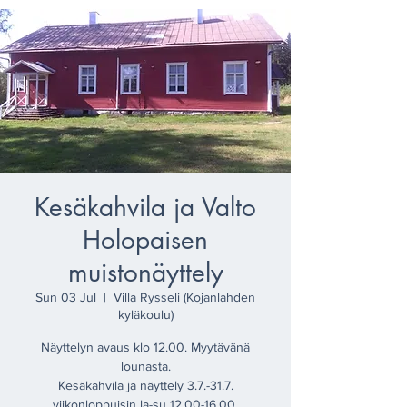
Kesäkahvila ja Valto
Holopaisen
muistonäyttely
Sun 03 Jul
  |  
Villa Rysseli (Kojanlahden
kyläkoulu)
Näyttelyn avaus klo 12.00. Myytävänä
lounasta.
Kesäkahvila ja näyttely 3.7.-31.7.
viikonloppuisin la-su 12.00-16.00.