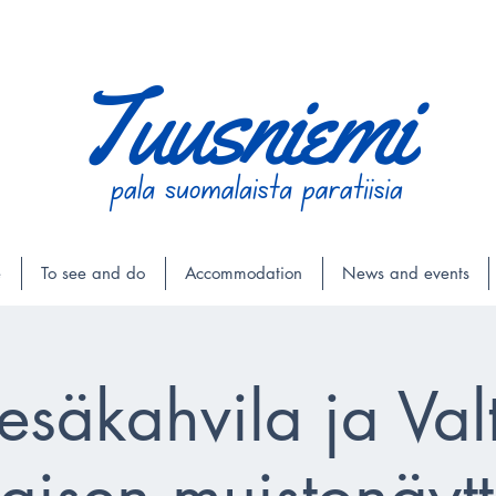
e
To see and do
Accommodation
News and events
esäkahvila ja Val