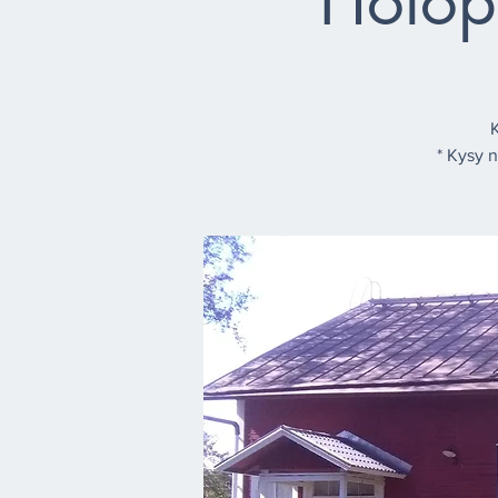
Holopa
K
* Kysy 