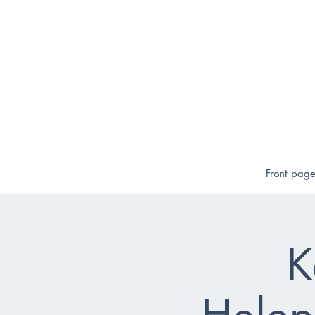
Front pag
K