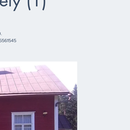
ely (1)
0.
45561545