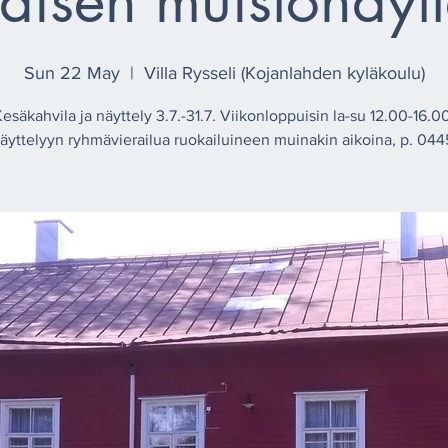
isen muistonäytt
Sun 22 May
  |  
Villa Rysseli (Kojanlahden kyläkoulu)
esäkahvila ja näyttely 3.7.-31.7. Viikonloppuisin la-su 12.00-16.0
näyttelyyn ryhmävierailua ruokailuineen muinakin aikoina, p. 04