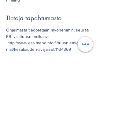
Finland
Tietoja tapahtumasta
Ohjelmasta tiedotetaan myöhemmin, seuraa 
FB: visittuusniemikaavi 
 http://www.ess.menoinfo.fi/tuusniemi/tapahtu
mat/kesakauden-avajaiset/1134369
Jaa tämä tapahtuma