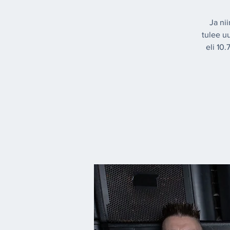
Ja ni
tulee u
eli 10