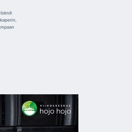
-bändi
kaperin,
sempaan