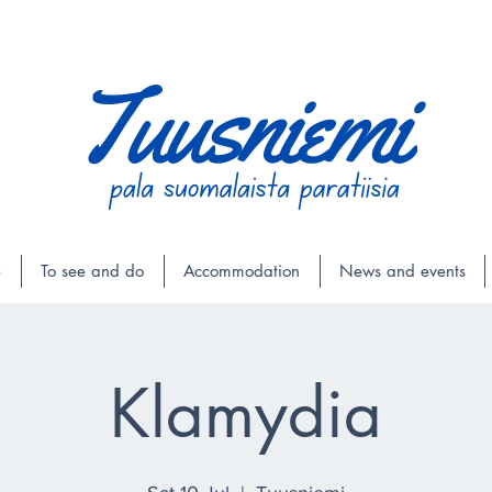
e
To see and do
Accommodation
News and events
Klamydia