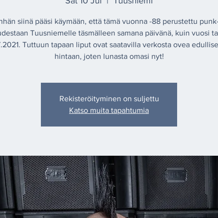
Sat 10 Jul
  |  
Tuusniemi
inhän siinä pääsi käymään, että tämä vuonna -88 perustettu punk
udestaan Tuusniemelle täsmälleen samana päivänä, kuin vuosi ta
.7.2021. Tuttuun tapaan liput ovat saatavilla verkosta ovea edulli
hintaan, joten lunasta omasi nyt!
Rekisteröityminen on suljettu
Katso muita tapahtumia