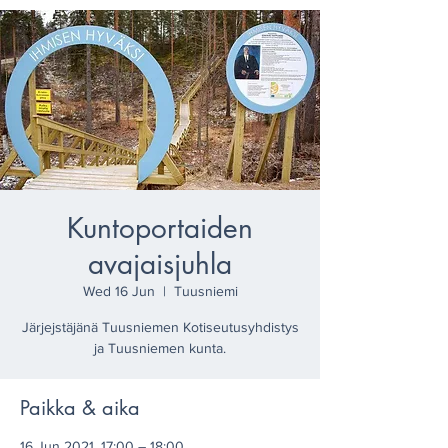
Kuntoportaiden
avajaisjuhla
Wed 16 Jun
  |  
Tuusniemi
Järjejstäjänä Tuusniemen Kotiseutusyhdistys
ja Tuusniemen kunta.
Paikka & aika
16 Jun 2021, 17:00 – 18:00