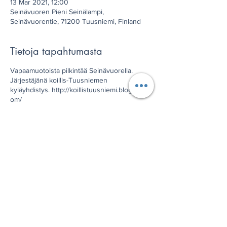
13 Mar 2021, 12:00
Seinävuoren Pieni Seinälampi,
Seinävuorentie, 71200 Tuusniemi, Finland
Tietoja tapahtumasta
Vapaamuotoista pilkintää Seinävuorella.
Järjestäjänä koillis-Tuusniemen
kyläyhdistys. http://koillistuusniemi.blogspot.c
om/
Jaa tämä tapahtuma