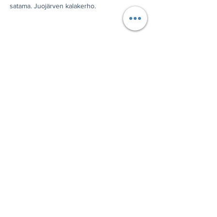
satama. Juojärven kalakerho.
Jaa tämä tapahtuma