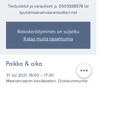
Tiedustelut ja varaukset: p. 0505588578 tai
liput@maarianvaaranteatteri.net
Rekisteröityminen on suljettu
Katso muita tapahtumia
Paikka & aika
31 Jul 2021, 16:00 – 17:30
Maarianvaaran kesäteatteri, Outokummuntie
1247, 73670 Kaavi, Finland
Jaa tämä tapahtuma