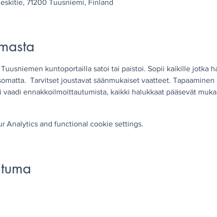
skitie, 71200 Tuusniemi, Finland
umasta
Tuusniemen kuntoportailla satoi tai paistoi. Sopii kaikille jotka h
somatta.  Tarvitset joustavat säänmukaiset vaatteet. Tapaaminen 
. Ei vaadi ennakkoilmoittautumista, kaikki halukkaat pääsevät muka
 Analytics and functional cookie settings.
htuma