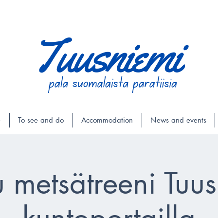
e
To see and do
Accommodation
News and events
u metsätreeni Tuu