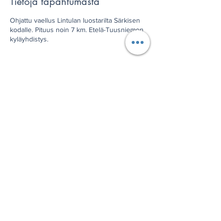
Tietoja tapahtumasta
Ohjattu vaellus Lintulan luostarilta Särkisen
kodalle. Pituus noin 7 km. Etelä-Tuusniemen
kyläyhdistys.
Jaa tämä tapahtuma