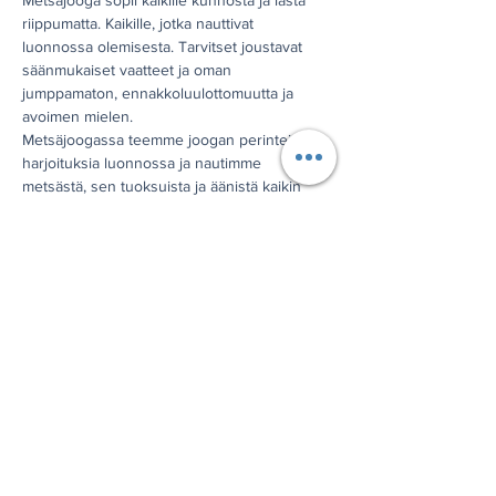
Metsäjooga sopii kaikille kunnosta ja iästä 
riippumatta. Kaikille, jotka nauttivat 
luonnossa olemisesta. Tarvitset joustavat 
säänmukaiset vaatteet ja oman 
jumppamaton, ennakkoluulottomuutta ja 
avoimen mielen.
Metsäjoogassa teemme joogan perinteisiä 
harjoituksia luonnossa ja nautimme 
metsästä, sen tuoksuista ja äänistä kaikin 
aistein. Harjoitukset ovat helppoja ja 
lempeitä, niiden tekeminen luonnon 
helmassa auttaa sinua rentoutumaan ja 
vapautumaan. Metsä opettaa kärsivällisyyttä 
ja ymmärrystä siitä, että kaikki tapahtuu 
aikanaan, omassa syklissään.
Järjestetään Seinävuoren rotkolaaksossa 
kesäisin, tilauksesta myös muualla. 