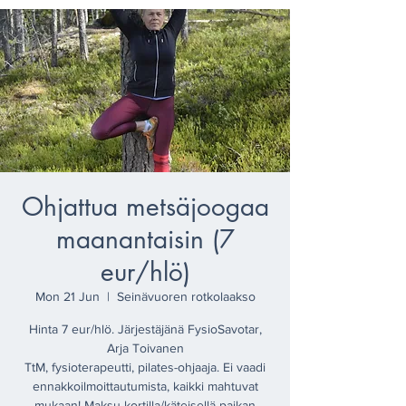
Ohjattua metsäjoogaa
maanantaisin (7
eur/hlö)
Mon 21 Jun
  |  
Seinävuoren rotkolaakso
Hinta 7 eur/hlö. Järjestäjänä FysioSavotar,
Arja Toivanen
TtM, fysioterapeutti, pilates-ohjaaja. Ei vaadi
ennakkoilmoittautumista, kaikki mahtuvat
mukaan! Maksu kortilla/käteisellä paikan