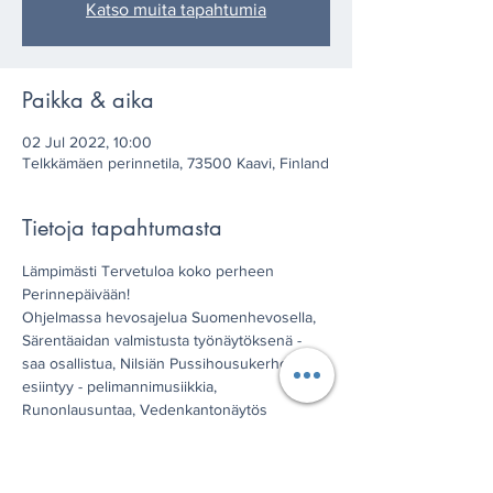
Katso muita tapahtumia
Paikka & aika
02 Jul 2022, 10:00
Telkkämäen perinnetila, 73500 Kaavi, Finland
Tietoja tapahtumasta
Lämpimästi Tervetuloa koko perheen 
Perinnepäivään!
Ohjelmassa hevosajelua Suomenhevosella, 
Särentäaidan valmistusta työnäytöksenä - 
saa osallistua, Nilsiän Pussihousukerho 
esiintyy - pelimannimusiikkia, 
Runonlausuntaa, Vedenkantonäytös 
ämmänlängillä - saa kokeilla, perinnetöiden 
taitajia tarinoimassa ja kahvitarjoilu.
Tilaisuuteen on vapaa pääsy.