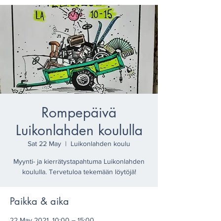
Rompepäivä
Luikonlahden koululla
Sat 22 May
  |  
Luikonlahden koulu
Myynti- ja kierrätystapahtuma Luikonlahden
koululla. Tervetuloa tekemään löytöjä!
Paikka & aika
22 May 2021, 10:00 – 15:00