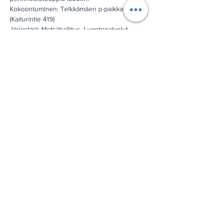
Kokoontuminen: Telkkämäen p-paikka 
(Kaiturintie 419)

Järjestäjä: Metsähallitus, Luontopalvelut

Yhteistyötahot: Koillis-Savon Luonnonystävät

Mukaan: eväät

Oppaat: Aurora Prättälä, Riitta Heilimo

Lisätiedot: Aurora Prättälä, p. 040 184 2679, 
aurora.prattala(at)metsa.fi
Jaa tämä tapahtuma