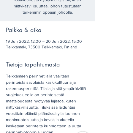
niittykasvillisuuttaa, johon tutustutaan
tarkemmin oppaan johdolla.
Paikka & aika
19 Jun 2022, 12:00 – 20 Jun 2022, 15:00
Telkkämäki, 73500 Telkkämäki, Finland
Tietoja tapahtumasta
Telkkämäen perinnetilalla vaalitaan 
perinteistä savolaista kaskikulttuuria ja 
rakennusperintöä. Tilalla ja sitä ympäröivällä 
suojelualueella on perinteisestä 
maataloudesta hyötyvää lajistoa, kuten 
niittykasvillisuutta. Tiluksissa laiduntaa 
vuosittain eläimiä pitämässä yllä luonnon 
monimuotoisuutta ja keväisin alueella 
kasketaan perinteitä kunnioittaen ja uutta 
perinnebiotooppia luoden.
