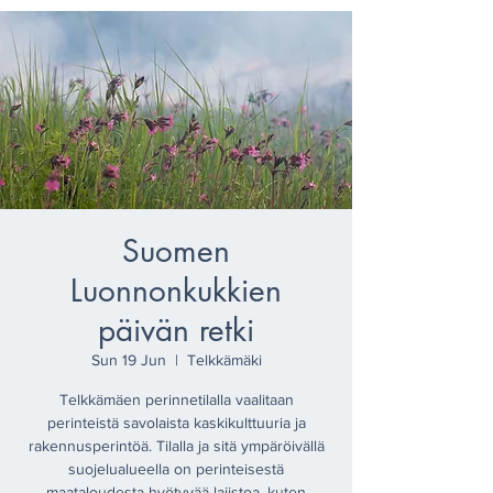
Suomen
Luonnonkukkien
päivän retki
Sun 19 Jun
  |  
Telkkämäki
Telkkämäen perinnetilalla vaalitaan
perinteistä savolaista kaskikulttuuria ja
rakennusperintöä. Tilalla ja sitä ympäröivällä
suojelualueella on perinteisestä
maataloudesta hyötyvää lajistoa, kuten